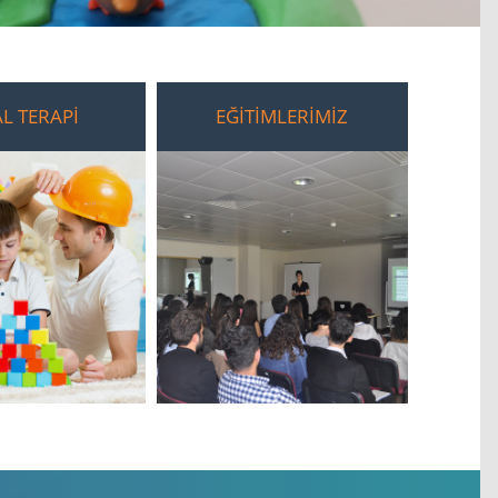
AL TERAPİ
EĞİTİMLERİMİZ
ü?
leceği
i
Eğitimlerimiz