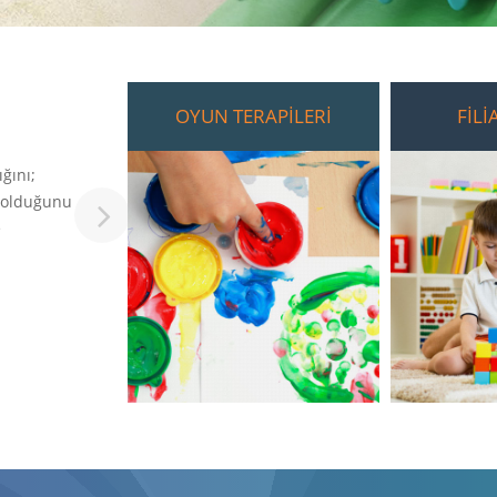
OYUN TERAPİLERİ
FİLİ
Filial Terapide Neden Oyun Bu Kadar Dönüştürüc
ğını;
Nörogörüntüleme çalışmaları, geçmişi hatırlarken ve ge
r olduğunu
hayal ederken beynin aynı ağı kullandığını gösteriyor.
e
Next
OYUN TERAPİLERİ
Filial Terap